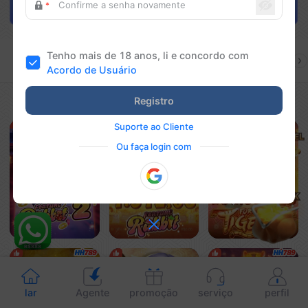
*
TERMINAR EM
2
5
:
1
0
:
2
3
:
0
5
User33744485
Tenho mais de 18 anos, li e concordo com
Acordo de Usuário
Popular
Slots
Jogos
Novo
Mina Misteriosa
04
:
23
:
06
Registro
Popular
Suporte ao Cliente
Ou faça login com
99
Dia
R$888
lar
Agente
promoção
serviço
perfil